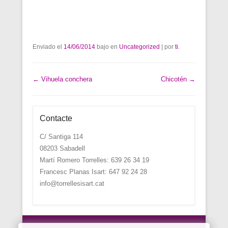
Enviado el
14/06/2014
bajo en
Uncategorized
|
por
ti
.
Post navigation
←
Vihuela conchera
Chicotén
→
Contacte
C/ Santiga 114
08203 Sabadell
Martí Romero Torrelles: 639 26 34 19
Francesc Planas Isart: 647 92 24 28
info@torrellesisart.cat