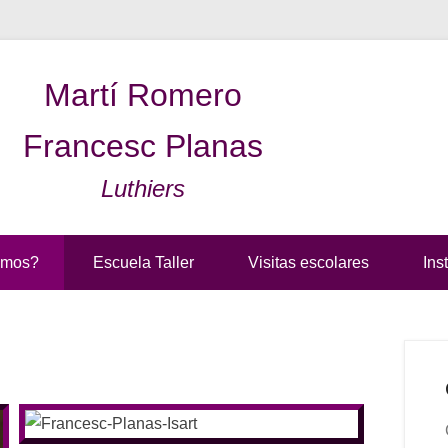
Martí Romero
Francesc Planas
Luthiers
omos?
Escuela Taller
Visitas escolares
Ins