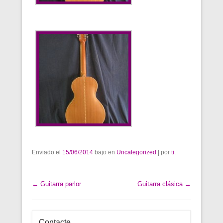
Enviado el
15/06/2014
bajo en
Uncategorized
|
por
ti
.
Post navigation
←
Guitarra parlor
Guitarra clásica
→
Contacte